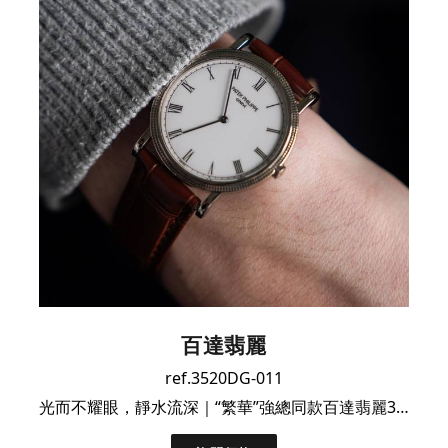
百達翡麗
ref.3520DG-011
光而不耀眼，靜水流深｜“繁華”強總同款百達翡麗3520/D｜單錶已保養