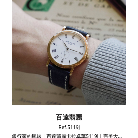
百達翡麗
Ref.5119J
銀行家的腕錶｜百達翡麗卡拉卓華5119J｜完美大全套，靚價