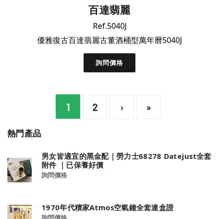
百達翡麗
Ref.5040J
優雅復古百達翡麗古董酒桶型萬年曆5040J
詢問價格
1
2
›
»
熱門產品
男女皆適宜的黑金配｜勞力士68278 Datejust全套
附件 ｜已保養好價
詢問價格
1970年代積家Atmos空氣鐘全套連盒證
詢問價格