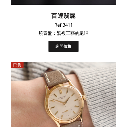
百達翡麗
Ref.3411
燒青盤：繁複工藝的絕唱
詢問價格
已售