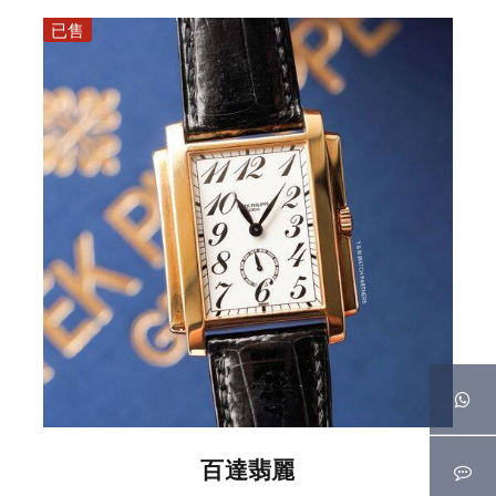
已售
百達翡麗