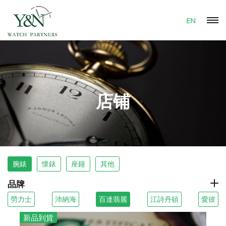
EN
店铺
腕錶
懷錶
座鐘
其他
品牌
勞力士
沛納海
百達翡麗
江詩丹頓
愛彼
新品到貨