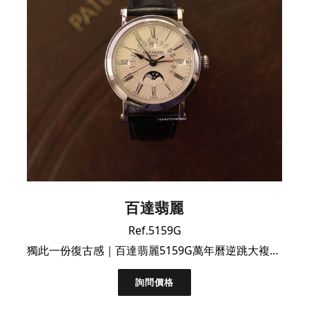
百達翡麗
Ref.5159G
獨此一份復古感｜百達翡麗5159G萬年曆逆跳大複雜腕錶｜極好品相單錶
詢問價格