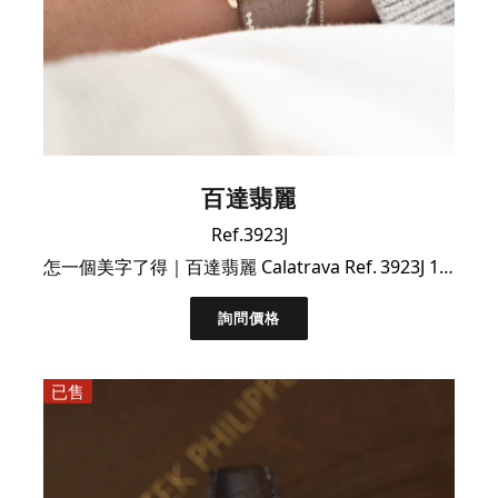
百達翡麗
Ref.3923J
怎一個美字了得｜百達翡麗 Calatrava Ref. 3923J 18K 黃金腕錶｜單表已保養
詢問價格
已售