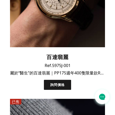
百達翡麗
Ref.5975J-001
屬於“醫生”的百達翡麗｜PP175週年400隻限量款Ref.5975J
詢問價格
已售