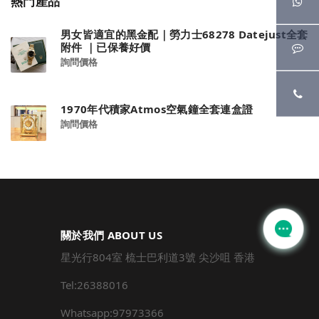
熱門產品
男女皆適宜的黑金配｜勞力士68278 Datejust全套
附件 ｜已保養好價
詢問價格
1970年代積家Atmos空氣鐘全套連盒證
詢問價格
關於我們 ABOUT US
星光行804室 梳士巴利道3號 尖沙咀 香港
Tel:26388016
Whatsapp:97973366