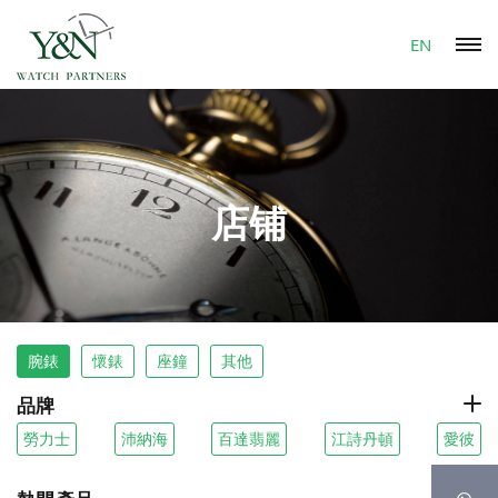
EN
店铺
腕錶
懷錶
座鐘
其他
品牌
勞力士
沛納海
百達翡麗
江詩丹頓
愛彼