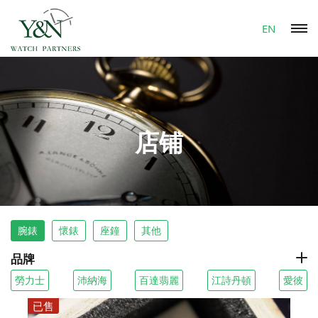
EN
店铺
腕錶
懷錶
座鐘
其他
品牌
勞力士
沛納海
百達翡麗
江詩丹頓
愛彼
已售