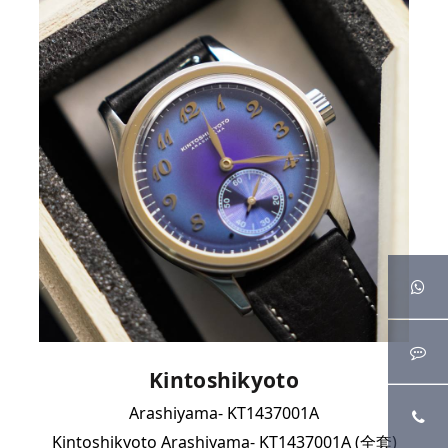
Kintoshikyoto
Arashiyama- KT1437001A
Kintoshikyoto Arashiyama- KT1437001A (全套)