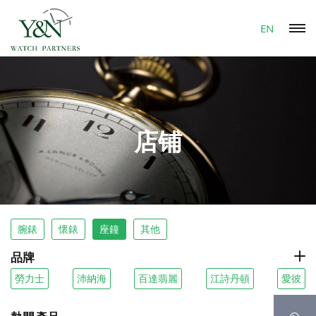
EN
店铺
腕錶
懷錶
座鐘
其他
品牌
勞力士
沛納海
百達翡麗
江詩丹頓
愛彼