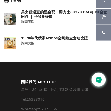
熱門產品
男女皆適宜的黑金配｜勞力士68278 Datejust全套
附件 ｜已保養好價
詢問價格
1970年代積家Atmos空氣鐘全套連盒證
詢問價格
關於我們 ABOUT US
星光行804室 梳士巴利道3號 尖沙咀 香港
Tel:26388016
Whatsapp:97973366